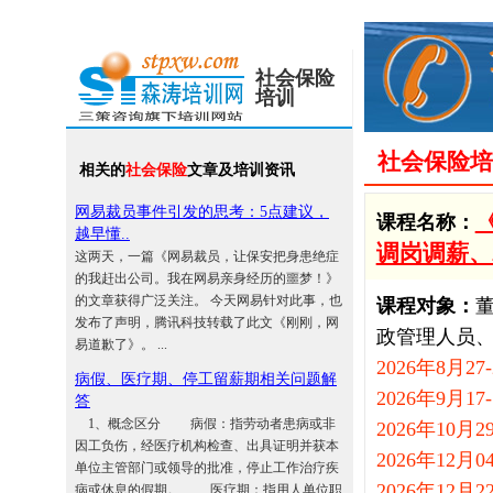
社会保险
培训
社会保险培
相关的
社会保险
文章及培训资讯
网易裁员事件引发的思考：5点建议，
课程名称：
越早懂..
调岗调薪、
这两天，一篇《网易裁员，让保安把身患绝症
的我赶出公司。我在网易亲身经历的噩梦！》
的文章获得广泛关注。 今天网易针对此事，也
课程对象：
发布了声明，腾讯科技转载了此文《刚刚，网
政管理人员
易道歉了》。 ...
2026年8月2
病假、医疗期、停工留薪期相关问题解
2026年9月1
答
1、概念区分 病假：指劳动者患病或非
2026年10月
因工负伤，经医疗机构检查、出具证明并获本
2026年12月
单位主管部门或领导的批准，停止工作治疗疾
2026年12月
病或休息的假期。 医疗期：指用人单位职