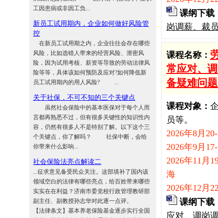
工因患病或非因工负...
课纲下载
新员工试用期内，企业如何做好风险管
岗调薪、裁员
控
在新员工试用期之内，企业往往会存在哪些
风险，比如选错人带来的经营风险、泄密风
课程名称：
险，因为试用考核、薪资等导致的劳动法律风
常应对、调
险等等，具体该如何预防及应对?如何降低新
备疑难问题
员工试用期内的用人风险? ...
关于社保，不可不知的三个关键点
课程对象：
虽然社会保险中的基本医保对于每个人而
言都再熟悉不过，但有很多关键性的知识性内
员等。
容，仍然有很多人不是特别了解。以下这个三
2026年8月20
个关键点，你了解吗？ 社保中断，会给
2026年9月17
你带来什么影响...
2026年11月19
社会保险法亮点解读二
...征求意见备受民众关注。这部填补了国内该
海
领域空白的法律有哪些亮点，给百姓带来哪些
2026年12月2
实实在在利益？济南市委党校行政管理教研部
课纲下载
副主任、副教授孙志华对此逐一点评。
【法律条文】基本养老保险基金逐步实行全国
应对、调岗调