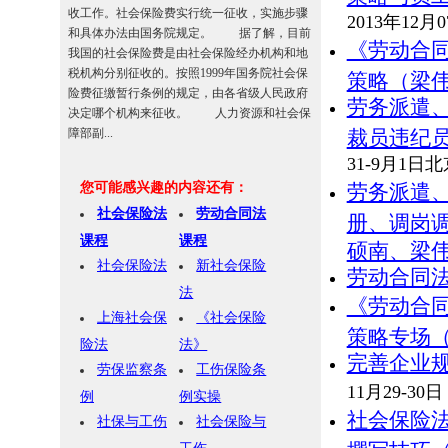
收工作。社会保险费实行统一征收，实施步骤
2013年12月0
和具体办法由国务院规定。 据了解，目前
《劳动合
我国的社会保险费是由社会保险经办机构和地
税机构分别征收的。按照1999年国务院社会保
策略（梁
险费征缴暂行条例的规定，由各省级人民政府
劳务派遣
决定哪个机构来征收。 人力资源和社会保
障部副...
裁员违纪
31-9月1
您可能感兴趣的内容还有：
劳务派遣
社会保险法
劳动合同法
册、调岗
课程
课程
硕南、梁
社会保险法
新社会保险
劳动合同
法
《劳动合
上海社会保
《社会保险
策略专场
险法
法》
完善企业
劳保监察条
工伤保险条
11月29-30
例
例实操
社会保险
社保与工伤
社会保险与