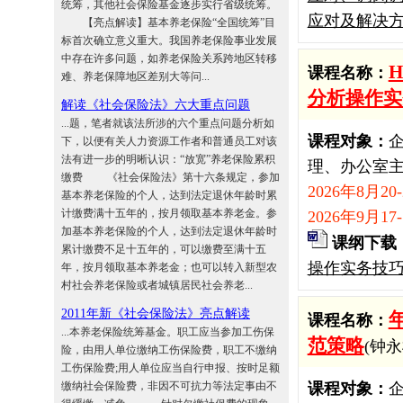
统筹，其他社会保险基金逐步实行省级统筹。
应对及解决方
【亮点解读】基本养老保险“全国统筹”目
标首次确立意义重大。我国养老保险事业发展
中存在许多问题，如养老保险关系跨地区转移
课程名称：
难、养老保障地区差别大等问...
分析操作实
解读《社会保险法》六大重点问题
...题，笔者就该法所涉的六个重点问题分析如
课程对象：
下，以便有关人力资源工作者和普通员工对该
法有进一步的明晰认识：“放宽”养老保险累积
理、办公室
缴费 《社会保险法》第十六条规定，参加
2026年8月2
基本养老保险的个人，达到法定退休年龄时累
计缴费满十五年的，按月领取基本养老金。参
2026年9月17
加基本养老保险的个人，达到法定退休年龄时
课纲下载
累计缴费不足十五年的，可以缴费至满十五
操作实务技巧
年，按月领取基本养老金；也可以转入新型农
村社会养老保险或者城镇居民社会养老...
2011年新《社会保险法》亮点解读
课程名称：
...本养老保险统筹基金。职工应当参加工伤保
范策略
(钟永
险，由用人单位缴纳工伤保险费，职工不缴纳
工伤保险费;用人单位应当自行申报、按时足额
缴纳社会保险费，非因不可抗力等法定事由不
课程对象：