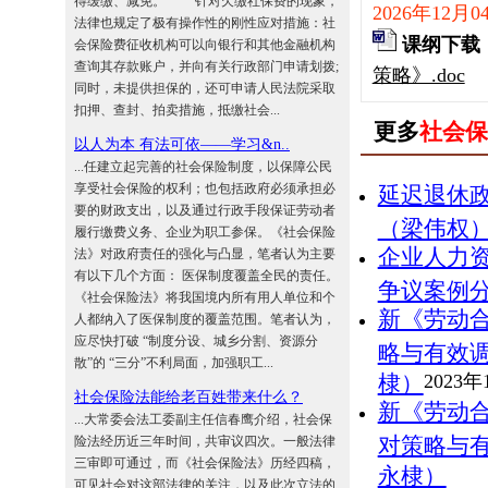
得缓缴、减免。 针对欠缴社保费的现象，
2026年12月
法律也规定了极有操作性的刚性应对措施：社
课纲下载
会保险费征收机构可以向银行和其他金融机构
查询其存款账户，并向有关行政部门申请划拨;
策略》.doc
同时，未提供担保的，还可申请人民法院采取
扣押、查封、拍卖措施，抵缴社会...
更多
社会保
以人为本 有法可依——学习&n..
...任建立起完善的社会保险制度，以保障公民
享受社会保险的权利；也包括政府必须承担必
延迟退休
要的财政支出，以及通过行政手段保证劳动者
（梁伟权
履行缴费义务、企业为职工参保。《社会保险
企业人力
法》对政府责任的强化与凸显，笔者认为主要
有以下几个方面： 医保制度覆盖全民的责任。
争议案例
《社会保险法》将我国境内所有用人单位和个
新《劳动
人都纳入了医保制度的覆盖范围。笔者认为，
应尽快打破 “制度分设、城乡分割、资源分
略与有效
散”的 “三分”不利局面，加强职工...
棣）
2023
社会保险法能给老百姓带来什么？
新《劳动
...大常委会法工委副主任信春鹰介绍，社会保
对策略与
险法经历近三年时间，共审议四次。一般法律
三审即可通过，而《社会保险法》历经四稿，
永棣）
可见社会对这部法律的关注，以及此次立法的