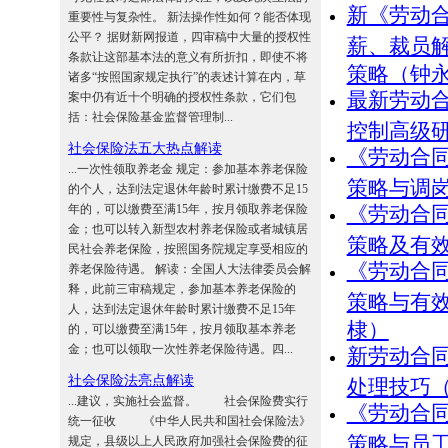
新《劳动
重要性与复杂性。 新法操作性如何？能否体现
公平？ 据财新网报道，四审稿中大量的授权性
薪、裁员
条款让这部基本法的意义有所折扣，即使不将
策略（钟
诸多“按照国家规定执行”的表述计算在内，草
最新劳动
案中仍有近十个明确的授权性条款，它们包
括：社会保险基金监督管理制...
控制高级
社会保险法五大热点解读
《劳动合
...一次性领取养老金 规定：参加基本养老保险
策略与调
的个人，达到法定退休年龄时累计缴费不足15
年的，可以缴费至满15年，按月领取养老保险
《劳动合
金；也可以转入新型农村养老保险或者城镇居
策略及有
民社会养老保险，按照国务院规定享受相应的
《劳动合
养老保险待遇。 解读：全国人大法律委员会解
释，此前三审稿规定，参加基本养老保险的
策略与有
人，达到法定退休年龄时累计缴费不足15年
棣）
的，可以缴费至满15年，按月领取基本养老
金；也可以领取一次性养老保险待遇。四...
新劳动合
社会保险法亮点解读
处理技巧
...建议，实施社会监督。 社会保险费实行
《劳动合
统一征收 《中华人民共和国社会保险法》
策略与员
规定，县级以上人民政府加强社会保险费的征