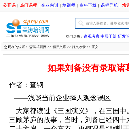
公开课
|
热门课程
|
企业内训
|
培训师
|
资料下载
|
课程导航
|
培
参观考察
中层干部
研发
热门点击：
您现在的位置：
森涛培训网
>>
精品文库
>>
好文收录
>> 正文
如果刘备没有录取诸
作者：查钢
——浅谈当前企业择人观念误区
大家都读过《三国演义》，在三国中
三顾茅庐的故事，当时，刘备已经四十
二十六岁，一介布衣，更何况是“躬耕于