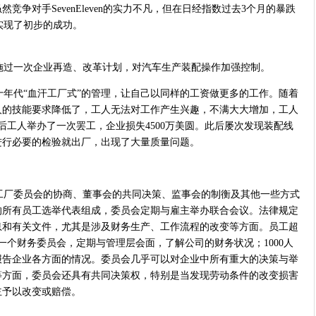
争对手SevenEleven的实力不凡，但在日经指数过去3个月的暴跌
，实现了初步的成功。
过一次企业再造、改革计划，对汽车生产装配操作加强控制。
年代“血汗工厂式”的管理，让自己以同样的工资做更多的工作。随着
人的技能要求降低了，工人无法对工作产生兴趣，不满大大增加，工人
。最后工人举办了一次罢工，企业损失4500万美圆。此后屡次发现装配线
进行必要的检验就出厂，出现了大量质量问题。
厂委员会的协商、董事会的共同决策、监事会的制衡及其他一些方式
的所有员工选举代表组成，委员会定期与雇主举办联合会议。法律规定
息和有关文件，尤其是涉及财务生产、工作流程的改变等方面。员工超
一个财务委员会，定期与管理层会面，了解公司的财务状况；1000人
报告企业各方面的情况。委员会几乎可以对企业中所有重大的决策与举
等方面，委员会还具有共同决策权，特别是当发现劳动条件的改变损害
主予以改变或赔偿。