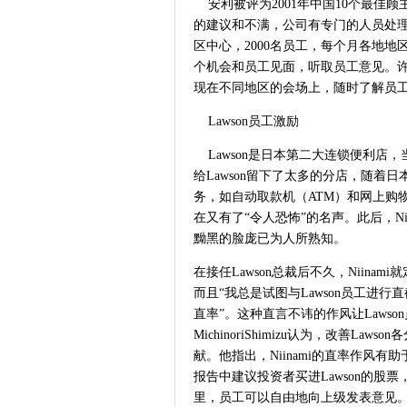
安利被评为2001年中国10个最佳
的建议和不满，公司有专门的人员处理
区中心，2000名员工，每个月各地
个机会和员工见面，听取员工意见。
现在不同地区的会场上，随时了解员
Lawson员工激励
Lawson是日本第二大连锁便利店，当Ta
给Lawson留下了太多的分店，随
务，如自动取款机（ATM）和网上购
在又有了“令人恐怖”的名声。此后，Ni
黝黑的脸庞已为人所熟知。
在接任Lawson总裁后不久，Niina
而且“我总是试图与Lawson员工进
直率”。这种直言不讳的作风让Laws
MichinoriShimizu认为，改善La
献。他指出，Niinami的直率作风
报告中建议投资者买进Lawson的股票
里，员工可以自由地向上级发表意见。”有