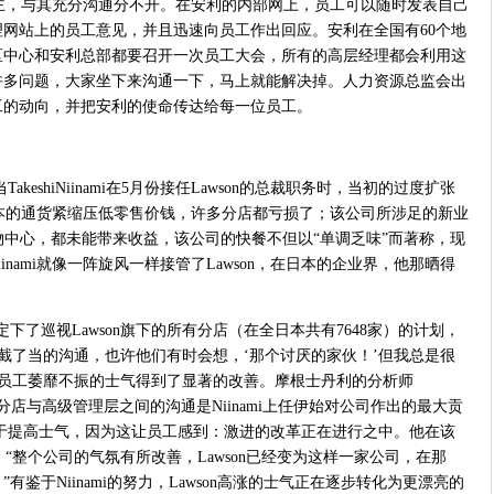
顾主，与其充分沟通分不开。在安利的内部网上，员工可以随时发表自己
网站上的员工意见，并且迅速向员工作出回应。安利在全国有60个地
地区中心和安利总部都要召开一次员工大会，所有的高层经理都会利用这
许多问题，大家坐下来
沟通
一下，马上就能解决掉。人力资源总监会出
工的动向，并把安利的使命传达给每一位员工。
keshiNiinami在5月份接任Lawson的总裁职务时，当初的过度扩张
着日本的通货紧缩压低零售价钱，许多分店都亏损了；该公司所涉足的新业
物中心，都未能带来收益，该公司的快餐不但以“单调乏味”而著称，现
inami就像一阵旋风一样接管了Lawson，在日本的企业界，他那晒得
mi就定下了巡视Lawson旗下的所有分店（在全日本共有7648家）的计划，
行直截了当的沟通，也许他们有时会想，‘那个讨厌的家伙！’但我总是很
on员工萎靡不振的士气得到了显著的改善。摩根士丹利的分析师
wson各分店与高级管理层之间的
沟通
是Niinami上任伊始对公司作出的最大贡
有助于提高士气，因为这让员工感到：激进的改革正在进行之中。他在该
，“整个公司的气氛有所改善，Lawson已经变为这样一家公司，在那
鉴于Niinami的努力，Lawson高涨的士气正在逐步转化为更漂亮的