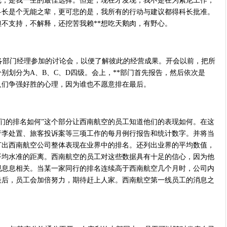
尼，是我一生的最佳选择。但是，现在才发现，我不是在为索尼工作，
科长是个无能之辈，更可悲的是，我所有的行动与建议都得科长批准。
不支持，不解释，还挖苦我赖**想吃天鹅肉，有野心。
部门经理参加的讨论会，以便了解彼此的经营成果。开会以前，把所
别划分为A、B、C、D四级。会上，**部门首先报告，然后依次是
人们争强好胜的
心理
，因为谁也不愿意排在最后。
们的排名如何”这个部分让西南航空的员工知道他们的表现如何。在这
行李处置、旅客投诉案等三项工作的每月例行报告和统计数字。并将当
订出西南航空公司整体表现在业界中的排名。还列出业界的平均数值，
平均水准的距离。西南航空的员工对这些数据具有十足的信心，因为他
现息息相关。当某一家同行的排名连续高于西南航空几个月时，公司内
最后，员工会加倍努力，期待赶上人家。西南航空第一线员工的消息之