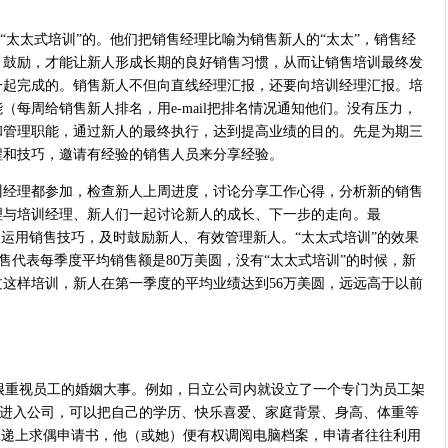
“太太式培训”的。他们把销售经理比喻为销售新人的“太太”，销售经
、鼓励，才能让新人形成长期的良好
销售
习惯，从而让
销售培训
最终发
一起完成的。销售新人不但向直线经理汇报，还要向培训经理汇报。培
每周给销售新人排名，用e-mail把排名情况通知他们。没有压力，
和管理职能，通过新人的最终执行，达到提高业绩的目的。先是为期三
程和技巧，邀请有经验的
销售
人员来分享经验。
训经理都参加，检查新人上周进度，讨论分享工作心得，分析新的销售
理与培训经理、新人们一起讨论新人的成长、下一步的走向。最
人运用
销售技巧
，及时鼓励新人、有效管理新人。“太太式培训”的效果
售代表每季度平均销售额是80万美圆，没有“太太式培训”的时候，新
过这样培训，新人在第一季度的平均业绩达到56万美圆，远远高于以前
重视员工的婚姻大事。例如，日立公司内就设立了一个专门为员工架
员工进入公司，可以把自己的学历、快乐喜爱、家庭背景、身高、体重等
工递上求偶申请书，他（或她）便有权调阅电脑档案，申请者往往利用