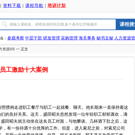
|
资料下载
|
课程导航
|
培训计划
参观考察
中层干部
研发管理
采购管理
海关事务
秘书文秘
人力资源
击：
力资源HR
>> 正文
员工激励十大案例
照惯例走进职工餐厅与职工一起就餐、聊天。他长期来一直保持着这
他们的良好关系。这天，盛田昭夫忽然发现一位年轻职工郁郁寡欢，满
，盛田昭夫就主动坐在这名员工对面，与他攀谈。几杯酒下肚之后，这
大学，有一份待遇十分优厚的工作。但是，进入索尼之前，对索尼公司