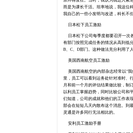
崇拜得发狂。当时，我认为我进入索
而是为课长干活。坦率地说，我这位
我自己的一些小发明与改进，科长不但
日本松下员工激励
日本松下公司每季度都要召开一次各
有部门按照完成任务的情况从高到低分
B、C、D部门。这种做法充分利用了
美国西南航空员工激励
美国西南航空的内部杂志经常以“我
里，员工可以看到运务处针对准时、
月和前一个月的评估结果做比较，制
以利员工掌握趋势，同时比较公司和
们知道，公司的成就和他们的工作表
部会在短短几天内散布这个消息。到
灵通是许多同行无法相比的。
安利员工激励手册