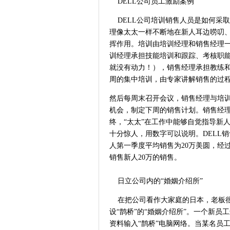
DELL公司员工激励案例
DELL公司培训销售人员是如何采取
理像太太一样不断地在新人耳边唠叨
挥作用。培训由培训经理和销售经理
训经理承担技能培训和跟踪、考核职能（
就没有动力！），销售经理承担教练
周的集中培训，由专家讲解销售的过
然后每周末召开会议，销售经理与培
机会，制定下周的销售计划。
销售
经
终，“太太”在工作中能够自觉指导新
十分惊人，用数字可以说明。DELL销
人第一季度平均销售为20万美圆，经
销售新人20万的
销售
。
日立公司内的“婚姻介绍所”
在把公司看作大家庭的日本，老板很
设“鹊桥”的“婚姻介绍所”。一个新
资料输入“鹊桥”电脑网络。当某名员