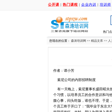
公开课
|
热门课程
|
企业内训
|
培训师
热门点
您现在的位置：
森涛培训网
>>
精品文库
>>
人
作者：谭小芳
索尼公司的内部
招聘
制度
有一天晚上，索尼董事长盛田昭夫按
个习惯，以培养员工的合作意识和与
腹心事，闷头吃饭，谁也不理。于是
个员工终于开口了：“我毕业于东京