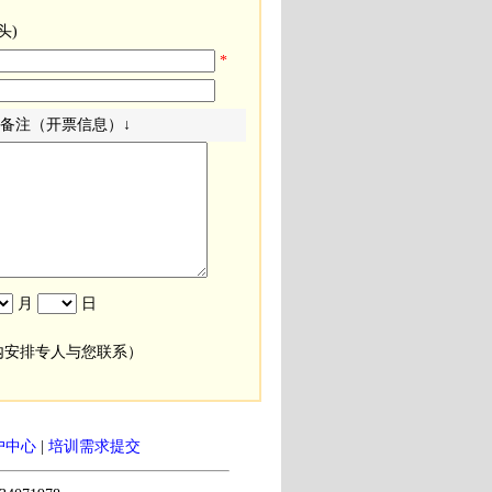
头)
*
备注（开票信息）↓
月
日
内安排专人与您联系）
户中心
|
培训需求提交