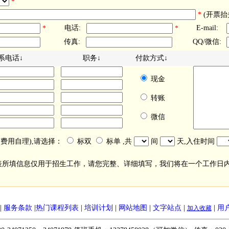
*
*
(开票抬
电话:
E-mail:
*
*
传真:
QQ/微信:
系电话↓
职务↓
付款方式↓
现金
转账
微信
(费用自理),请选择：
标双
标单 ,共
间
天,入住时间
表所填信息仅用于招生工作，请您完整、详细填写，我们将在一个工作日
|
服务条款
|
热门课程列表
|
培训计划
|
网站地图
|
文字站点
|
|
用
加入收藏