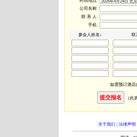
时间地点:
公司名称:
联 系 人:
手机:
参会人姓名↓
联
如需预订酒店
（此
关于我们
|
法律声明