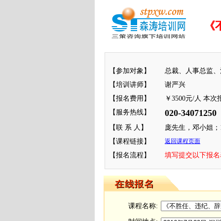
《
【参加对象】
总裁、人事总监、
【培训讲师】
谢严兴
【报名费用】
￥3500元/人 
020-34071250
【服务热线】
【联 系 人】
庞先生，邓小姐；133
【课程链接】
返回课程页面
【报名流程】
填写提交以下报名表 
课程名称: