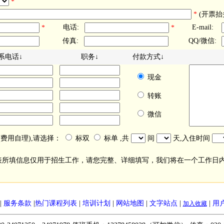
*
*
(开票抬
电话:
E-mail:
*
*
传真:
QQ/微信:
系电话↓
职务↓
付款方式↓
现金
转账
微信
(费用自理),请选择：
标双
标单 ,共
间
天,入住时间
表所填信息仅用于招生工作，请您完整、详细填写，我们将在一个工作日
|
服务条款
|
热门课程列表
|
培训计划
|
网站地图
|
文字站点
|
|
用
加入收藏