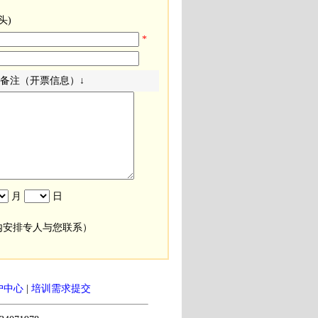
头)
*
备注（开票信息）↓
月
日
内安排专人与您联系）
户中心
|
培训需求提交