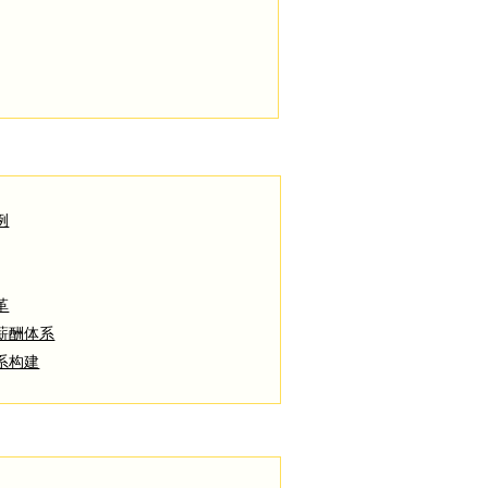
例
革
薪酬体系
系构建