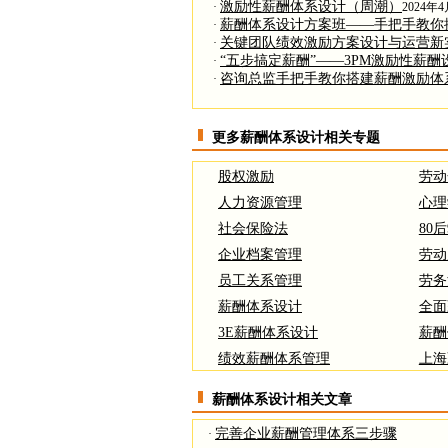
激励性薪酬体系设计（周潮）
·
2024年
薪酬体系设计方案班——手把手教你
·
关键团队绩效激励方案设计与运营新
·
“五步搞定薪酬”——3PM激励性薪
·
咨询总监手把手教你搭建薪酬激励体
·
更多薪酬体系设计相关专题
股权激励
劳动
人力资源管理
心理
社会保险法
80后
企业档案管理
劳动
员工关系管理
劳务
薪酬体系设计
全面
3E薪酬体系设计
薪酬
绩效薪酬体系管理
上海
薪酬体系设计相关文章
完善企业薪酬管理体系三步骤
·