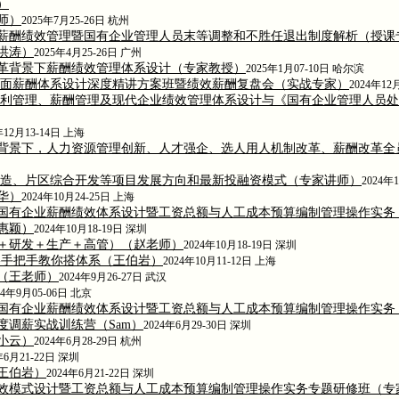
）
师）
2025年7月25-26日 杭州
薪酬绩效管理暨国有企业管理人员末等调整和不胜任退出制度解析（授课
洪涛）
2025年4月25-26日 广州
革背景下薪酬绩效管理体系设计（专家教授）
2025年1月07-10日 哈尔滨
核与全面薪酬体系设计深度精讲方案班暨绩效薪酬复盘会（实战专家）
2024年12
福利管理、薪酬管理及现代企业绩效管理体系设计与《国有企业管理人员
年12月13-14日 上海
背景下，人力资源管理创新、人才强企、选人用人机制改革、薪酬改革全员
村改造、片区综合开发等项目发展方向和最新投融资模式（专家讲师）
2024年
华）
2024年10月24-25日 上海
国有企业薪酬绩效体系设计暨工资总额与人工成本预算编制管理操作实务
惠颖）
2024年10月18-19日 深圳
＋研发＋生产＋高管）（赵老师）
2024年10月18-19日 深圳
-手把手教你搭体系（王伯岩）
2024年10月11-12日 上海
（王老师）
2024年9月26-27日 武汉
24年9月05-06日 北京
国有企业薪酬绩效体系设计暨工资总额与人工成本预算编制管理操作实务
度调薪实战训练营（Sam）
2024年6月29-30日 深圳
小云）
2024年6月28-29日 杭州
年6月21-22日 深圳
王伯岩）
2024年6月21-22日 深圳
效模式设计暨工资总额与人工成本预算编制管理操作实务专题研修班（专