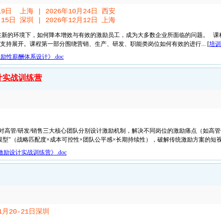
19日 上海 | 2026年10月24日 西安
月15日 深圳 | 2026年12月12日 上海
在新的环境下，如何降本增效与有效的激励员工，成为大多数企业所面临的问题。 课
持展开。课程第一部分围绕营销、生产、研发、职能类岗位如何有效的进行... [
培训
性薪酬体系设计》.doc
计实战训练营
对高管/研发/销售三大核心团队分别设计激励机制，解决不同岗位的激励痛点（如高管
型"（战略匹配度×成本可控性×团队公平感×长期持续性），破解传统激励方案的短视化困
励设计实战训练营》.doc
11月20-21日深圳