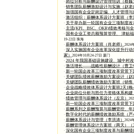
岗位分析与薪酬设计管理培训（蔡巍
·
销售团队薪酬激励设计与实施（赵老
·
加强国有企业定岗定编、人才管理与
·
激活组织：薪酬体系设计方案班（李
·
关于举办新一轮国有企业三项制度改
·
主流(KPI、BSC、OKR)绩效考
·
国有企业工资总额预算管理、 津贴
·
19-22日 珠海
薪酬体系设计方案班（肖老师）
·
2024
深入实施国有企业改革深化提升行动
·
家）
2024年10月24-27日 厦门
2024 年我国基础设施建设、城中
·
激活增长——战略性薪酬设计（曹卫
·
新一轮国企改革三项制度改革背景下
·
关键团队绩效薪酬激励方案设计（赵
·
关键团队薪酬绩效激励方案班（销售
·
企业战略绩效体系设计方案班2天1晚
·
企业岗位分析与胜任力资格体系构建
·
绩效管理与薪酬体系设计（左京）
·
20
新一轮国企改革三项制度改革背景下
·
薪酬系列之薪酬预算与薪酬管控、年
·
数字化时代的薪酬绩效激励系统（严
·
薪酬体系设计与管理（李洪涛）
·
2024
薪酬管理体系设计方案班（两天）（
·
深化国有企业三项制度改革与薪酬绩
·