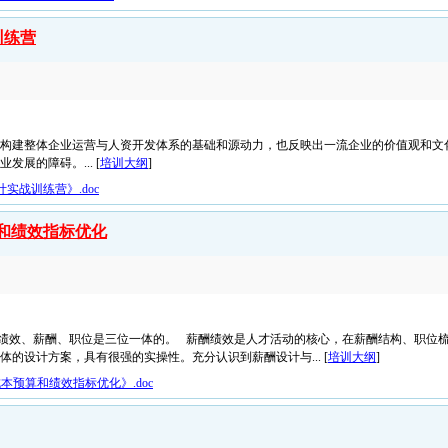
训练营
是构建整体企业运营与人资开发体系的基础和源动力，也反映出一流企业的价值观和文
展的障碍。... [
培训大纲
]
实战训练营》.doc
和绩效指标优化
绩效、薪酬、职位是三位一体的。 薪酬绩效是人才活动的核心，在薪酬结构、职位
的设计方案，具有很强的实操性。充分认识到薪酬设计与... [
培训大纲
]
预算和绩效指标优化》.doc