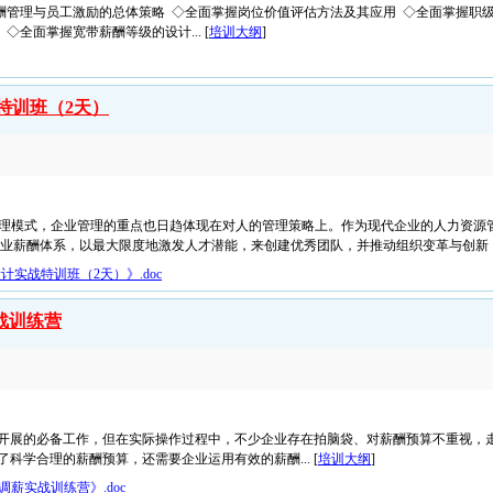
酬管理与员工激励的总体策略 ◇全面掌握岗位价值评估方法及其应用 ◇全面掌握职
全面掌握宽带薪酬等级的设计... [
培训大纲
]
特训班（2天）
管理模式，企业管理的重点也日趋体现在对人的管理策略上。作为现代企业的人力资源
薪酬体系，以最大限度地激发人才潜能，来创建优秀团队，并推动组织变革与创新，最终
实战特训班（2天）》.doc
战训练营
开展的必备工作，但在实际操作过程中，不少企业存在拍脑袋、对薪酬预算不重视，
科学合理的薪酬预算，还需要企业运用有效的薪酬... [
培训大纲
]
薪实战训练营》.doc