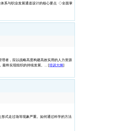
级体系与职业发展通道设计的核心要点 ◇全面掌
管理者，应以战略高度构建高效实用的人力资源
实现组织的持续发展。... [
培训大纲
]
走形式走过场等现象严重。如何通过科学的方法