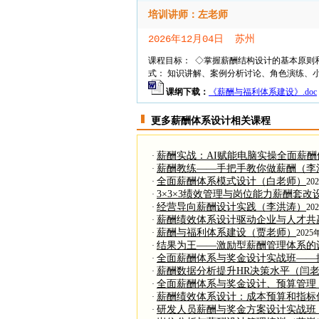
培训讲师：左老师
2026年12月04日 苏州
课程目标： ◇掌握薪酬结构设计的基本原则
式： 知识讲解、案例分析讨论、角色演练、小组
课纲下载：
《薪酬与福利体系建设》.doc
更多薪酬体系设计相关课程
薪酬实战：AI赋能电脑实操全面薪
·
薪酬教练——手把手教你做薪酬（李
·
全面薪酬体系模式设计（白老师）
·
20
3×3×3绩效管理与岗位能力薪酬套
·
经营导向薪酬设计实践（李洪涛）
·
20
薪酬绩效体系设计驱动企业与人才共
·
薪酬与福利体系建设（贾老师）
·
2025
结果为王——激励型薪酬管理体系的
·
全面薪酬体系与奖金设计实战班——
·
薪酬数据分析提升HR决策水平（闫
·
全面薪酬体系与奖金设计、预算管理
·
薪酬绩效体系设计：成本预算和指标
·
研发人员薪酬与奖金方案设计实战班
·