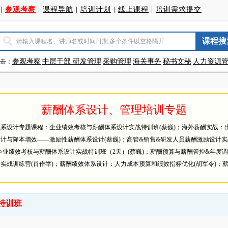
|
参观考察
|
课程导航
|
培训计划
|
线上课程
|
培训需求提交
参观考察
中层干部
研发管理
采购管理
海关事务
秘书文秘
人力资源
击：
薪酬体系设计、管理培训专题
系设计专题课程：企业绩效考核与薪酬体系设计实战特训班(蔡巍)；海外薪酬实战：出海
计与降本增效——激励性薪酬体系设计(蔡巍)；高管&销售&研发人员薪酬激励设计实
企业绩效考核与薪酬体系设计实战特训班（2天）(蔡巍)；薪酬预算与薪酬管控&年度调
实战训练营(肖作举)；薪酬绩效体系设计：人力成本预算和绩效指标优化(胡军令)；薪酬
特训班