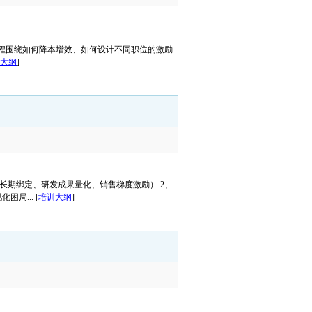
程围绕如何降本增效、如何设计不同职位的激励
大纲
]
长期绑定、研发成果量化、销售梯度激励） 2、
局... [
培训大纲
]