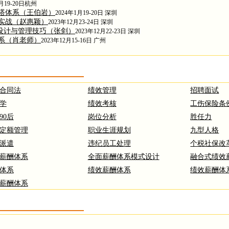
4月19-20日杭州
搭体系（王伯岩）
2024年1月19-20日 深圳
实战（赵惠颖）
2023年12月23-24日 深圳
酬设计与管理技巧（张剑）
2023年12月22-23日 深圳
系（肖老师）
2023年12月15-16日 广州
合同法
绩效管理
招聘面试
学
绩效考核
工伤保险条
90后
岗位分析
胜任力
定额管理
职业生涯规划
九型人格
派遣
违纪员工处理
个税社保改
薪酬体系
全面薪酬体系模式设计
融合式绩效
体系
绩效薪酬体系
绩效薪酬体
薪酬体系