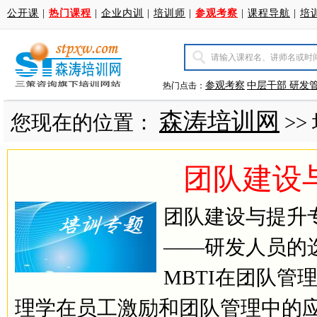
公开课
|
热门课程
|
企业内训
|
培训师
|
参观考察
|
课程导航
|
培
参观考察
中层干部
研发
热门点击：
森涛培训网
您现在的位置：
>>
团队建设
团队建设与提升
——研发人员的选
MBTI在团队管
理学在员工激励和团队管理中的应