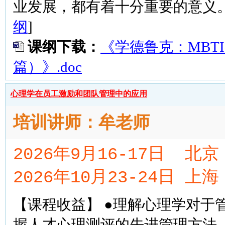
业发展，都有着十分重要的意义。 授
纲
]
课纲下载：
《学德鲁克：MBT
篇）》.doc
心理学在员工激励和团队管理中的应用
培训讲师：牟老师
2026年9月16-17日 北京
2026年10月23-24日 上海
【课程收益】 ●理解心理学对于
握人才心理测评的先进管理方法，