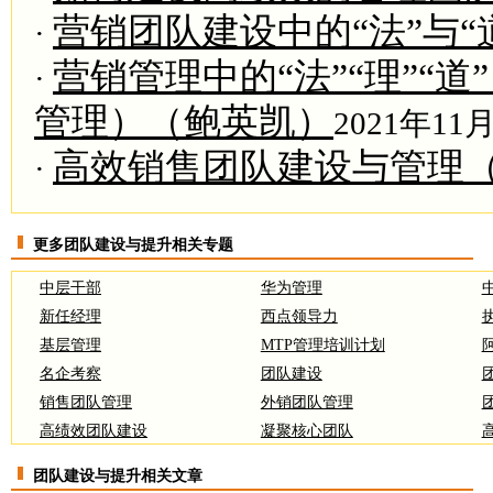
营销团队建设中的“法”与“
·
营销管理中的“法”“理”“
·
管理）（鲍英凯）
2021年11
高效销售团队建设与管理
·
更多团队建设与提升相关专题
中层干部
华为管理
新任经理
西点领导力
基层管理
MTP管理培训计划
名企考察
团队建设
销售团队管理
外销团队管理
高绩效团队建设
凝聚核心团队
团队建设与提升相关文章