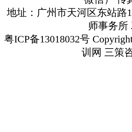
地址：广州市天河区东站路
师事务所
粤ICP备13018032号
Copyright
训网 三策