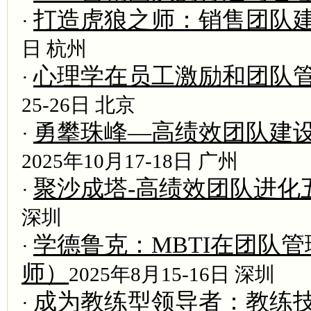
打造虎狼之师：销售团队
·
日 杭州
心理学在员工激励和团队
·
25-26日 北京
勇攀珠峰—高绩效团队建
·
2025年10月17-18日 广州
聚沙成塔-高绩效团队进化
·
深圳
学德鲁克：MBTI在团队
·
师）
2025年8月15-16日 深圳
成为教练型领导者：教练
·