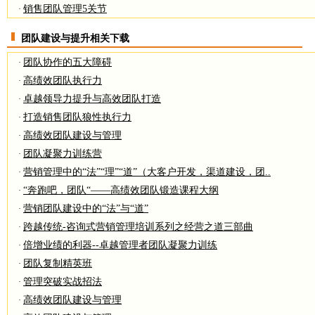
销售团队管理5关节
·
团队建设与提升相关下载
团队协作的五大障碍
·
高绩效团队执行力
·
卓越领导力提升与高效团队打造
·
打造销售团队狼性执行力
·
高绩效团队建设与管理
·
团队凝聚力训练营
·
营销管理中的“法”“理”“道”（大客户开发，渠道建设，团..
·
“奔跑吧，团队“——高绩效团队锻造课程大纲
·
营销团队建设中的“法”与“道”
·
跨越传统-咨询式营销管理培训系列之经营之道三部曲
·
倍增业绩的利器--卓越管理者团队凝聚力训练
·
团队复制精英班
·
管理突破实战招法
·
高绩效团队建设与管理
·