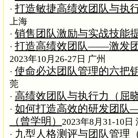
打造敏捷高绩效团队与执
·
上海
销售团队激励与实战技能
·
打造高绩效团队——激发
·
2023年10月26-27日 广州
使命必达团队管理的六把
·
莞
高绩效团队与执行力（屈
·
如何打造高效的研发团队
·
（曾学明）
2023年8月31-10日
九型人格测评与团队管理
·