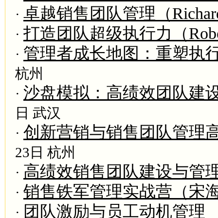
卓越销售团队管理（Richa
·
打造团队超级执行力（Robe
·
管理者成长地图：重塑执行
·
杭州
沙盘模拟：高绩效团队建
·
日 武汉
创新营销与销售团队管理
·
23日 杭州
高绩效销售团队建设与管
·
销售铁军管理实战营（宋
·
团队激励与员工动机管理 
·