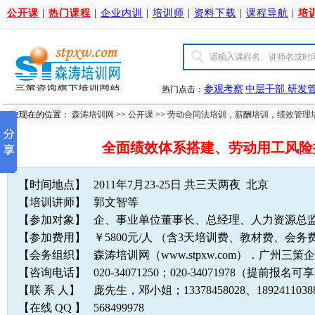
公开课
|
热门课程
|
企业内训
|
培训师
|
资料下载
|
课程导航
|
培
参观考察
中层干部
研发
热门点击：
您现在的位置：
森涛培训网
>>
公开课
>>
劳动合同法培训
，
薪酬培训
，
绩效管理
全面绩效体系搭建、劳动用工风险控
【时间地点】
2011年7月23-25日 共三天两夜 北京
【培训讲师】
郭文智等
【参加对象】
企、事业单位董事长、总经理、人力资源总
【参加费用】
￥5800元/人 （含3天培训费、教材费、会
【会务组织】
森涛培训网（www.stpxw.com）．广州三
【咨询电话】
020-34071250；020-34071978（提前报
【联 系 人】
庞先生，邓小姐；13378458028、1892411
【在线 QQ 】
568499978