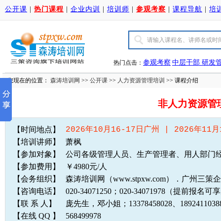
公开课
|
热门课程
|
企业内训
|
培训师
|
参观考察
|
课程导航
|
培
参观考察
中层干部
研发
热门点击：
您现在的位置：
森涛培训网
>>
公开课
>>
人力资源管理培训
>> 课程介绍
非人力资源管
【时间地点】
2026年10月16-17日广州 | 2026年11月
【培训讲师】
萧枫
【参加对象】
公司各级管理人员、生产管理者、用人部门经
【参加费用】
￥4980元/人
【会务组织】
森涛培训网（www.stpxw.com）．广州三
【咨询电话】
020-34071250；020-34071978（提前报
【联 系 人】
庞先生，邓小姐；13378458028、1892411
【在线 QQ 】
568499978