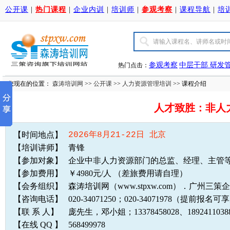
公开课
|
热门课程
|
企业内训
|
培训师
|
参观考察
|
课程导航
|
培
参观考察
中层干部
研发
热门点击：
您现在的位置：
森涛培训网
>>
公开课
>>
人力资源管理培训
>> 课程介绍
人才致胜：非人
【时间地点】
2026年8月21-22日 北京
【培训讲师】
青锋
【参加对象】
企业中非人力资源部门的总监、经理、主管
【参加费用】
￥4980元/人 （差旅费用请自理）
【会务组织】
森涛培训网（www.stpxw.com）．广州三
【咨询电话】
020-34071250；020-34071978（提前报
【联 系 人】
庞先生，邓小姐；13378458028、1892411
【在线 QQ 】
568499978