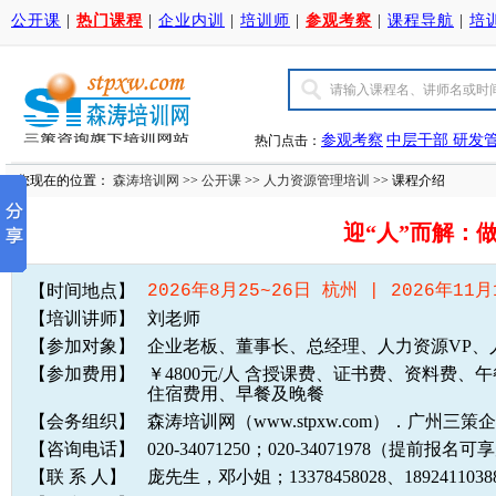
公开课
|
热门课程
|
企业内训
|
培训师
|
参观考察
|
课程导航
|
培
参观考察
中层干部
研发
热门点击：
您现在的位置：
森涛培训网
>>
公开课
>>
人力资源管理培训
>> 课程介绍
迎“人”而解：
【时间地点】
2026年8月25~26日 杭州 | 2026年11月
【培训讲师】
刘老师
【参加对象】
企业老板、董事长、总经理、人力资源VP、
【参加费用】
￥4800元/人 含授课费、证书费、资料费
住宿费用、早餐及晚餐
【会务组织】
森涛培训网（www.stpxw.com）．广州三
【咨询电话】
020-34071250；020-34071978（提前报
【联 系 人】
庞先生，邓小姐；13378458028、1892411