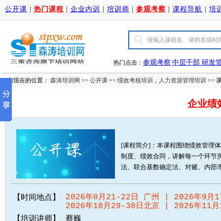
公开课
|
热门课程
|
企业内训
|
培训师
|
参观考察
|
课程导航
|
培
参观考察
中层干部
研发
热门点击：
您现在的位置：
森涛培训网
>>
公开课
>>
绩效考核培训
，
人力资源管理培训
>> 
企业绩
[课程简介]：本课程围绕绩效管理
制度、绩效合同，讲解每一个环节
法、联合基数确定法、对赌、内部市场化
【时间地点】
2026年8月21-22日 广州 | 2026年9月1
2026年10月29-30日北京 | 2026年11月
【培训讲师】
蔡巍