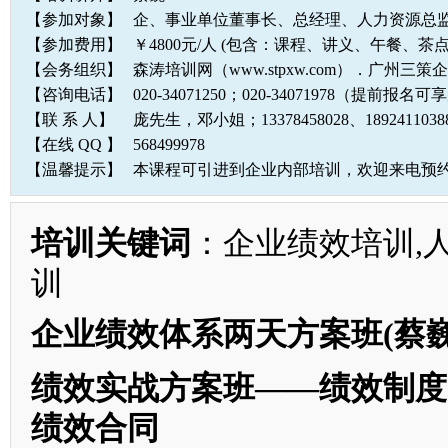
【参加对象】
企、事业单位董事长、总经理、人力资源总
【参加费用】
￥4800元/人 (包含：课程、讲义、午餐、茶
【会务组织】
森涛培训网（www.stpxw.com）．广州三
【咨询电话】
020-34071250；020-34071978（提前报
【联 系 人】
庞先生，邓小姐；13378458028、1892411
【在线 QQ 】
568499978
【温馨提示】
本课程可引进到企业内部培训，欢迎来电预
培训关键词
：企业绩效培训,
训
企业绩效体系两天方案班(蔡
绩效实战方案班——绩效制度
绩效合同