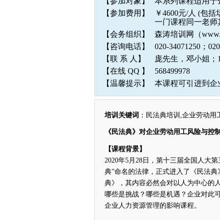
【参加对象】
本系列课程适用于
【参加费用】
￥4600元/人 
一门课程同一老师
【会务组织】
森涛培训网（www.
【咨询电话】
020-34071250
【联 系 人】
庞先生，邓小姐；133
【在线 QQ 】
568499978
【温馨提示】
本课程可引进到企
培训关键词
：民法典培训,企业劳动用
《民法典》对企业劳动用工风险与控制
【课程背景】
2020年5月28日，第十三届全国人
典”命名的法律，正式进入了《民法典
典》，其内容必然会对以人为中心的
哪些是挑战？哪些是机遇？企业对此
企业人力资源管理的影响课程。