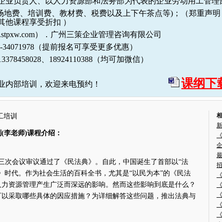
企业负责人、以人力资源部和法务部为代表的企业劳动用工管理
(包括场地费、培训费、教材费、税费以及上下午茶点等)；（郑重
其他课程享受折扣 ）
stpxw.com）．广州三策企业管理咨询有限公司
；020-34071978（提前报名可享受更多优惠）
78458028、18924110388（均可加微信）
课纲下
业内部培训，欢迎来电预约！
工培训
(李老师)课程介绍：
《
大第三次会议审议通过了《民法典》。自此，中国诞生了首部以“法
》时代。作为社会生活的百科全书，尤其是“以民为本”的《民法
人力资源管理产生广泛而深远的影响。然而这些影响到底是什么？
可以采取哪些具体的因应措施？为详细解答这些问题，推出法典与
《