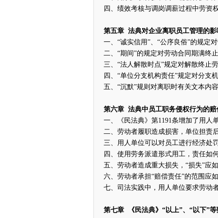
四、绩效考核与调岗调薪过程中劳资
第五章 法典对企业离职员工管理的影
一、“诚实信用”、“公序良俗”的规定
二、“期间”的规定对劳动合同期满终
三、“法人解散时点”规定对解散终止
四、“单位分支机构责任”规定对分支
五、“沉默”规则对离职时有关文本内
第六章 法典中员工职务侵权行为的赔
一、《民法典》第1191条增加了用人
二、劳动者履职造成损害，单位担责
三、用人单位可以对员工进行经济处
四、使用劳务派遣形式用工，责任如
五、劳动者造成重大损失，“损失”应
六、劳动者承担“赔偿责任”的范围应
七、司法实践中，用人单位要求劳动
第七章 《民法典》“以上”、“以下