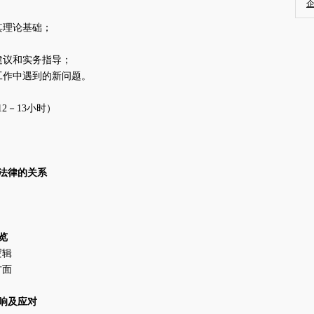
其理论基础；
建议和实务指导；
工作中遇到的新问题。
12－13小时）
法律的关系
概览
逻辑
方面
响及应对