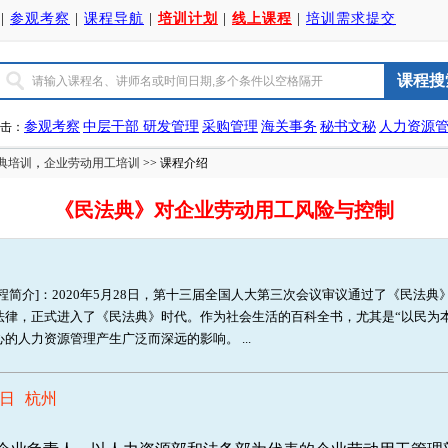
|
参观考察
|
课程导航
|
培训计划
|
线上课程
|
培训需求提交
参观考察
中层干部
研发管理
采购管理
海关事务
秘书文秘
人力资源
击：
典培训
，
企业劳动用工培训
>> 课程介绍
《民法典》对企业劳动用工风险与控制
课程简介]：2020年5月28日，第十三届全国人大第三次会议审议通过了《民法
法律，正式进入了《民法典》时代。作为社会生活的百科全书，尤其是“以民为
心的人力资源管理产生广泛而深远的影响。 ...
0日 杭州