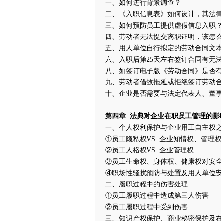
一、如何进行背景调查？
二、《入职信息表》如何设计，其法
三、如何预防员工提供虚假信息入职
四、劳动者无法提交离职证明，该怎
五、用人单位自行拟定的劳动合同文
六、入职后第25天左右签订合同有无
八、如签订电子版《劳动合同》是否
九、劳动者借故拖延或拒绝签订劳动
十、企业是否需要与法定代表人、董
第四章 法典对企业在职员工管理的影
一、个人权利保护与企业用工自主权
①员工隐私权VS. 企业知情权、管理
②员工人格权VS. 企业管理权
③员工生命权、身体权、健康权对安
④职场性骚扰预防与处置及用人单位
二、履职过程中的伤害处理
①员工履职过程中造成第三人伤害
②员工履职过程中受到伤害
三、知识产权保护、商业秘密保护及