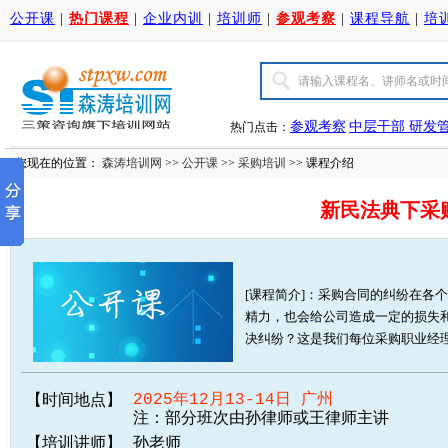
公开课
|
热门课程
|
企业内训
|
培训师
|
参观考察
|
课程导航
|
培
参观考察
中层干部
研发
热门点击：
您现在的位置：
森涛培训网
>>
公开课
>>
采购培训
>> 课程介绍
新民法典下采
[课程简介]：采购合同的纠纷在各
精力，也会给公司造成一定的损失
决纠纷？这是我们每位采购职业经理人
【时间地点】
2025年12月13-14日 广州
注：部分班次由孙律师或王律师主讲
【培训讲师】
孙老师