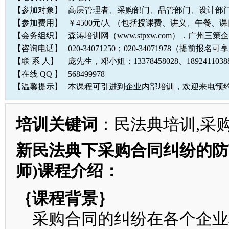
【参加对象】
高层管理者、采购部门、品管部门、设计部
【参加费用】
￥4500元/人 （包括授课费、讲义、午餐、
【会务组织】
森涛培训网（www.stpxw.com）．广州三
【咨询电话】
020-34071250；020-34071978（提前报
【联 系 人】
庞先生，邓小姐；13378458028、1892411
【在线 QQ 】
568499978
【温馨提示】
本课程可引进到企业内部培训，欢迎来电预
培训关键词
：民法典培训,采
新民法典下采购合同纠纷的防
师)课程介绍：
｛课程背景｝
采购合同的纠纷在各个企业