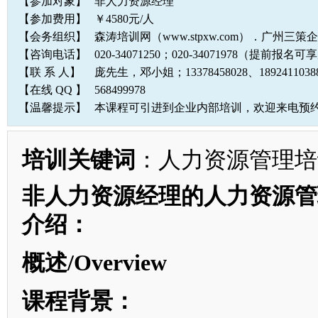
【参加对象】
非人力资源经理
【参加费用】
￥4580元/人
【会务组织】
森涛培训网（www.stpxw.com）．广州三
【咨询电话】
020-34071250；020-34071978（提前报
【联 系 人】
庞先生，邓小姐；13378458028、1892411
【在线 QQ 】
568499978
【温馨提示】
本课程可引进到企业内部培训，欢迎来电预
培训关键词
：人力资源管理培
非人力资源经理的人力资源管
介绍：
概述/Overview
课程背景：