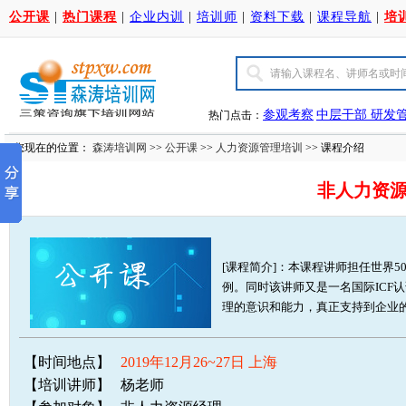
公开课
|
热门课程
|
企业内训
|
培训师
|
资料下载
|
课程导航
|
培
参观考察
中层干部
研发
热门点击：
您现在的位置：
森涛培训网
>>
公开课
>>
人力资源管理培训
>> 课程介绍
非人力资
[课程简介]：本课程讲师担任世界
例。同时该讲师又是一名国际ICF
理的意识和能力，真正支持到企业的
【时间地点】
2019年12月26~27日 上海
【培训讲师】
杨老师