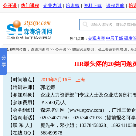
公开课
|
热门课程
|
企业内训
|
培训师
|
资料下载
|
课程导航
|
培
参观考察
中层干部
研发
热门点击：
您现在的位置：
森涛培训网
>>
公开课
>>
80后90后培训
，
员工关系管理培训
，
基
HR最头疼的20类问
【时间地点】
2019年5月16日 上海
【培训讲师】
郭老师
【参加对象】
企业人力资源部门专业人士及企业法务部门
【参加费用】
￥3500元/人
【会务组织】
森涛培训网（www.stpxw.com）．广州三
【咨询电话】
020-34071250；020-34071978（提前报
【联 系 人】
庞先生，邓小姐；13378458028、1892411
【在线 QQ 】
568499978