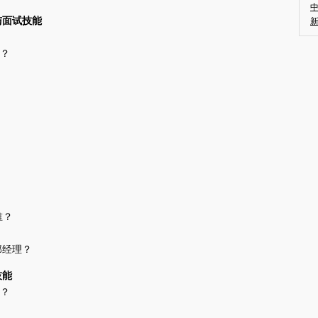
与面试技能
么？
谁？
部经理？
技能
题？