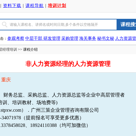
|
资料下载
|
课程导航
|
培训计划
参观考察
中层干部
研发管理
采购管理
海关事务
秘书文秘
人力资源
击：
层经理培训
>> 课程介绍
非人力资源经理的人力资源管理
日 重庆
、财务总监、采购总监、人力资源总监等企业中高层管理者
包括培训、培训教材、场地费等)
stpxw.com）．广州三策企业管理咨询有限公司
；020-34071978（提前报名可享受更多优惠）
78458028、18924110388（均可加微信）