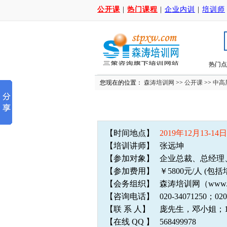
公开课
|
热门课程
|
企业内训
|
培训师
热门点
您现在的位置：
森涛培训网
>>
公开课
>>
中高
【时间地点】
2019年12月13-14
【培训讲师】
张远坤
【参加对象】
企业总裁、总经理
【参加费用】
￥5800元/人 (
【会务组织】
森涛培训网（www.
【咨询电话】
020-34071250
【联 系 人】
庞先生，邓小姐；133
【在线 QQ 】
568499978