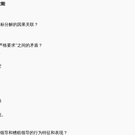
技能
目标分解的因果关联？
理严格要求”之间的矛盾？
。
变
路
统。
好领导和糟糕领导的行为特征和表现？